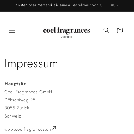
Direkt
Kostenloser Versand ab einem Bestellwert von CHF 100.-
zum
Inhalt
Warenkorb
Impressum
Hauptsitz
Coel Fragrances GmbH
Döltschiweg 25
8055 Zürich
Schweiz
www.coelfragrances.ch